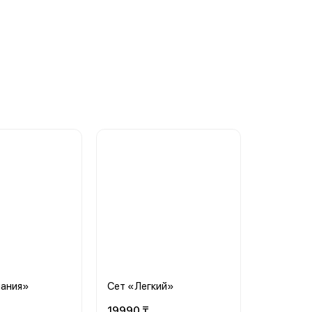
пания»
Сет «Легкий»
19990 ₸