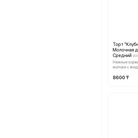
Торт "Клуб
Молочная д
Средний
900
Нежные корж
молоке с во
сливочным кр
клубничной п
8600 ₸
Нежная сладо
лёгкая кисли
идеальный ба