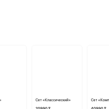
»
Сет «Классический»
Сет «Ком
20990 ₸
40990 ₸