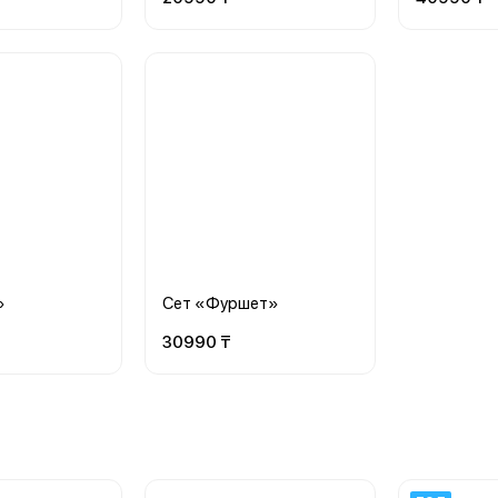
»
Сет «Фуршет»
30990 ₸