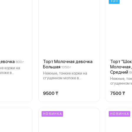
ТОП
Девочка
Торт Молочная девочка
Торт "Шок
800 г
Большая
Молочная 
1350 г
ие коржи на
Средний
локе в
8
Нежные, тонкие коржи на
 сливочным,
сгущенном молоке в
Нежные, тон
ремом,
сочетании со сливочным,
сгущенном м
м мороженое.
воздушным кремом,
сочетании с
ортом
напоминающим мороженое.
шоколадным
9500 ₸
7500 ₸
стоять.
Перед этим тортом
напоминающ
невозможно устоять.
Срок годнос
со дня прои
кондитерско
НОВИНКА
НОВИНКА
может отлич
гр