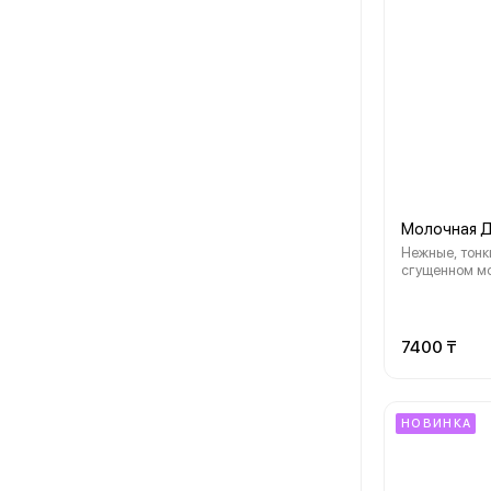
Молочная 
Нежные, тонк
сгущенном мо
сочетании со
воздушным к
напоминающи
Перед этим т
7400 ₸
невозможно у
НОВИНКА