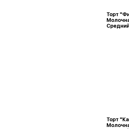
Торт "Ф
Молочна
Средни
Торт "К
Молочна