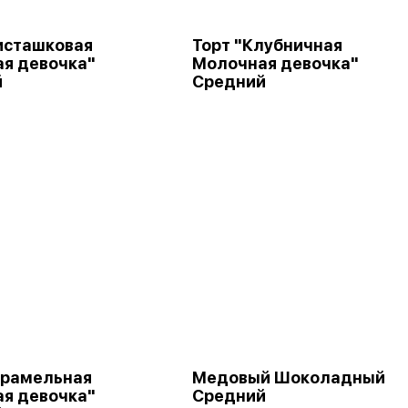
исташковая
Торт "Клубничная
я девочка"
Молочная девочка"
й
Средний
арамельная
Медовый Шоколадный
я девочка"
Средний