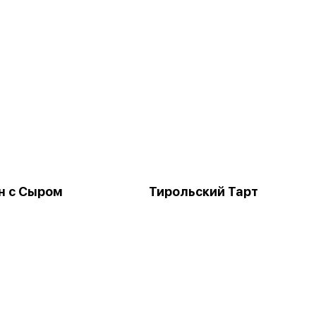
н с Сыром
Тирольский Тарт