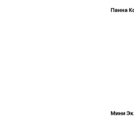
Панна К
Мини Эк