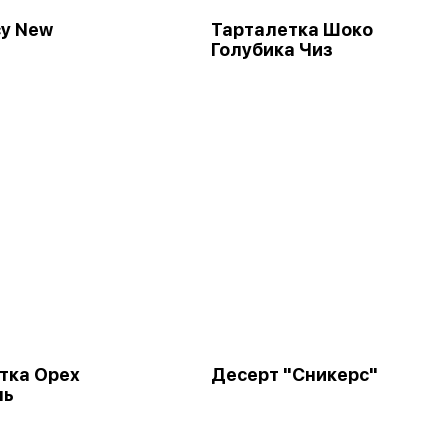
у New
Тарталетка Шоко
Голубика Чиз
тка Орех
Десерт "Сникерс"
ль