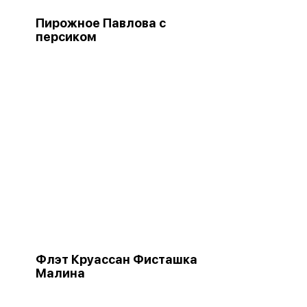
Пирожное Павлова с
персиком
"
Флэт Круассан Фисташка
Малина