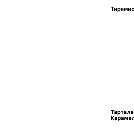
Тирамис
Тартале
Караме