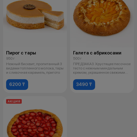
Пирог с тары
Галета с абрикосами
950 г
500 г
Нежный бисквит, пропитанный 3
ПРЕДЗАКАЗ. Хрустящее песочное
видами топленного молока, тары
тесто с нежным миндальным
и сливочная карамель, пригото
кремом, украшенное свежими
ягодами
6200 ₸
3490 ₸
АКЦИЯ