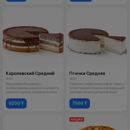
Королевский Средний
Птичка Средняя
930 г
800 г
Ванильные бисквиты с
Нежное, сливочное суфле, сверху
добавлением жареного кунжута,
политое шоколадом и воздушный
грецкого ореха, жареного мака.
бисквит на миндальной муке.
Крем на
9200 ₸
7500 ₸
АКЦИЯ