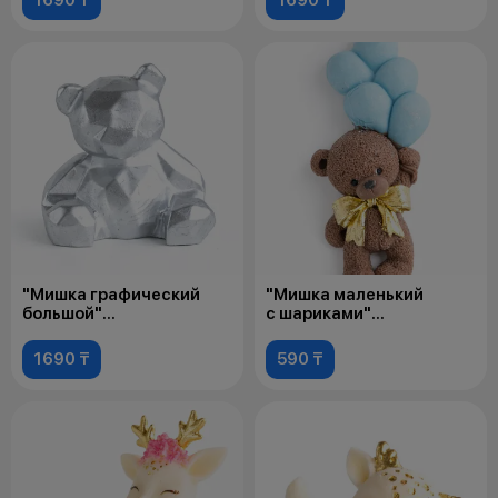
"Мишка графический
"Мишка маленький
большой"
с шариками"
для оформления
для оформления
1690 ₸
590 ₸