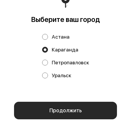
Выберите ваш город
Астана
Караганда
Петропавловск
Кусочек Милка
Кусочек Муссовый
Уральск
Бархат
153 г
190 г
Мы используем куки.
Пользуясь сайтом, вы даёте согласие на
1590 ₸
1490 ₸
обработку файлов cookie вашего браузера и использование
аналитических сервисов согласно нашей
политике
конфиденциальности
.
ОК