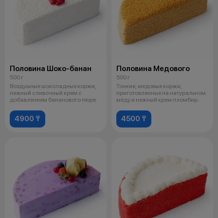
Половина Шоко-банан
Половина Медового
500 г
500 г
Воздушные шоколадные коржи,
Тонкие, медовые коржи,
нежный сливочный крем с
приготовленные на натуральном
добавлением бананового пюре.
мёду и нежный крем пломбир.
4900 ₸
4500 ₸