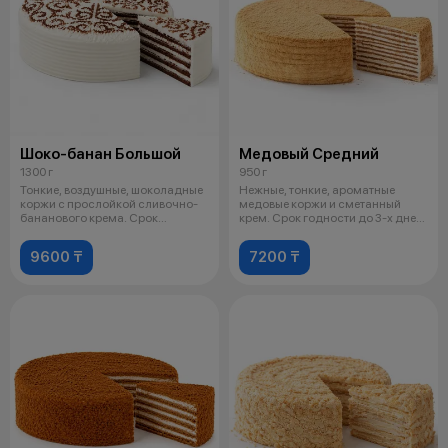
Шоко-банан Большой
Медовый Средний
1300 г
950 г
Тонкие, воздушные, шоколадные
Нежные, тонкие, ароматные
коржи с прослойкой сливочно-
медовые коржи и сметанный
бананового крема. Срок
крем. Срок годности до 3-х дней
годности
со дн
9600 ₸
7200 ₸