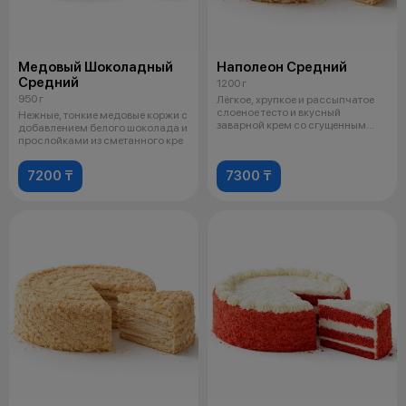
Медовый Шоколадный
Наполеон Средний
Средний
1200 г
950 г
Лёгкое, хрупкое и рассыпчатое
слоеное тесто и вкусный
Нежные, тонкие медовые коржи с
заварной крем со сгущенным
добавлением белого шоколада и
молоком.
прослойками из сметанного кре
7200 ₸
7300 ₸