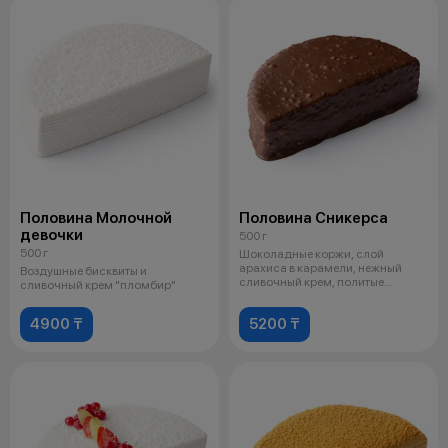
Половина Молочной
Половина Сникерса
девочки
500 г
500 г
Шоколадные коржи, слой
арахиса в карамели, нежный
Воздушные бисквиты и
сливочный крем, политые
сливочный крем "пломбир"
шоколадной глазу
4900 ₸
5200 ₸