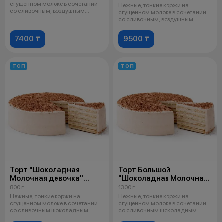
сгущенном молоке в сочетании
Нежные, тонкие коржи на
со сливочным, воздушным
сгущенном молоке в сочетании
кремом, напом
со сливочным, воздушным
кремом, напом
7400 ₸
9500 ₸
ТОП
ТОП
Торт "Шоколадная
Торт Большой
Молочная девочка"
"Шоколадная Молочная
Средний
девочка"
800 г
1300 г
Нежные, тонкие коржи на
Нежные, тонкие коржи на
сгущенном молоке в сочетании
сгущенном молоке в сочетании
со сливочным шоколадным
со сливочным шоколадным
кремом, напом
кремом, напом