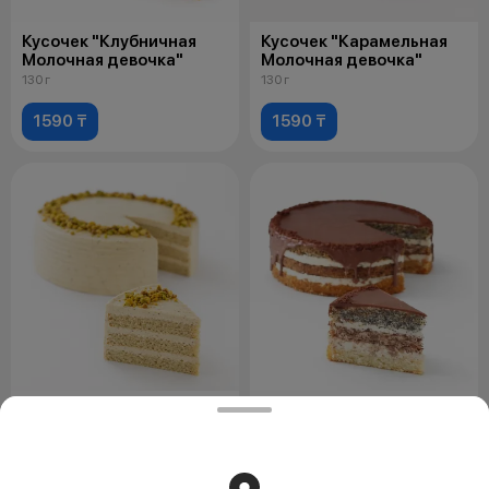
Кусочек "Клубничная
Кусочек "Карамельная
Молочная девочка"
Молочная девочка"
130 г
130 г
1590 ₸
1590 ₸
Кусочек "Фисташковая
Кусочек Королевский
Молочная девочка"
140 г
1590 ₸
1290 ₸