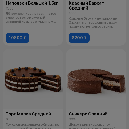
Наполеон Большой 1,5кг
Красный Бархат
Средний
1500 г
1000 г
Лёгкое, хрупкое и рассыпчатое
слоеное тесто и вкусный
Красные бархатные, влажные
заварной крем со сгущенным
бисквиты с творожным сыром
молоком.
поражают не только своим
видом, но и
10800 ₸
8200 ₸
Торт Милка Средний
Сникерс Средний
1000 г
900 г
Три слоя шоколадного бисквита,
Шоколадные коржи, слой
с прослойкой из сливочного
арахиса в карамели, нежный