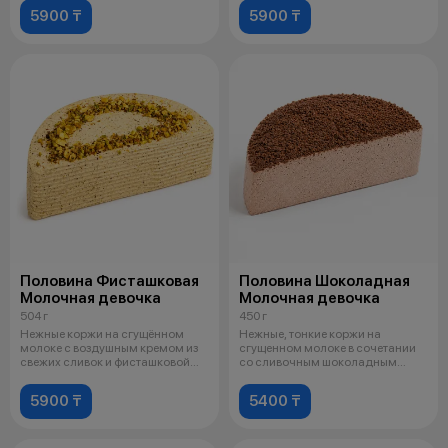
5900 ₸
5900 ₸
Половина Фисташковая
Половина Шоколадная
Молочная девочка
Молочная девочка
504 г
450 г
Нежные коржи на сгущённом
Нежные, тонкие коржи на
молоке с воздушным кремом из
сгущенном молоке в сочетании
свежих сливок и фисташковой
со сливочным шоколадным
пасты с
кремом, напом
5900 ₸
5400 ₸