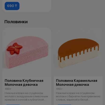
690 ₸
Половинки
Половина Клубничная
Половина Карамельная
Молочная девочка
Молочная девочка
490 г
440 г
Нежные коржи на сгущённом
Нежные коржи на сгущённом
молоке с воздушным сливочным
молоке с бархатистым кремом из
кремом и сочной клубничной
сливок, варёной и белой
прослойк
сгущёнки.