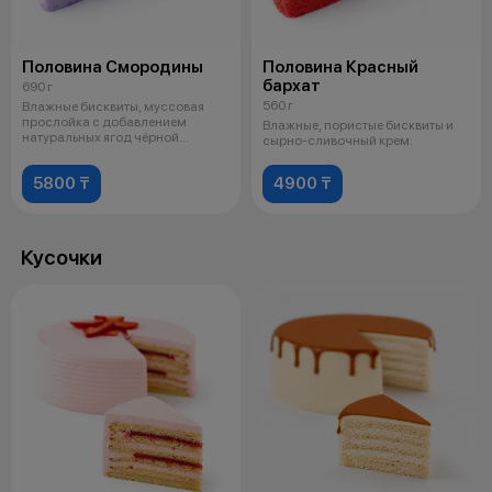
Половина Смородины
Половина Красный
бархат
690 г
560 г
Влажные бисквиты, муссовая
прослойка с добавлением
Влажные, пористые бисквиты и
натуральных ягод чёрной
сырно-сливочный крем.
смородины, сырн
5800 ₸
4900 ₸
Кусочки