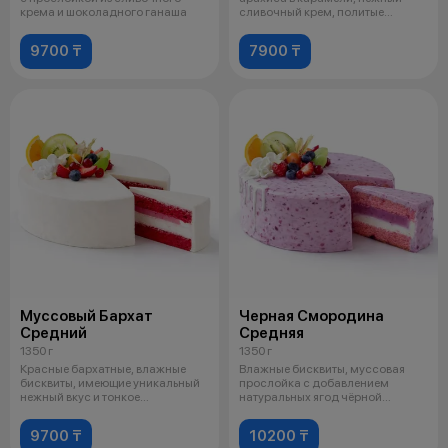
крема и шоколадного ганаша
сливочный крем, политые
шоколадной глазу
9700 ₸
7900 ₸
Муссовый Бархат
Черная Смородина
Средний
Средняя
1350 г
1350 г
Красные бархатные, влажные
Влажные бисквиты, муссовая
бисквиты, имеющие уникальный
прослойка с добавлением
нежный вкус и тонкое
натуральных ягод чёрной
послевкусие ш
смородины, сырн
9700 ₸
10200 ₸