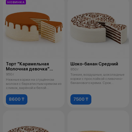
НОВИНКА
Торт "Карамельная
Шоко-банан Средний
Молочная девочка"
850 г
Средний
950 г
Тонкие, воздушные, шоколадные
коржи с прослойкой сливочно-
Нежные коржи на сгущённом
бананового крема. Срок
молоке с бархатистым кремом из
годности
сливок, варёной и белой
сгущёнки.
8600 ₸
7500 ₸