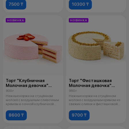
7500 ₸
10300 ₸
НОВИНКА
НОВИНКА
Торт "Клубничная
Торт "Фисташковая
Молочная девочка"
Молочная девочка"
Средний
Средний
900 г
950 г
Нежные коржи на сгущённом
Нежные коржи на сгущённом
молоке с воздушным сливочным
молоке с воздушным кремом из
кремом и сочной клубничной
свежих сливок и фисташковой
прослойк
пасты с
8600 ₸
9700 ₸