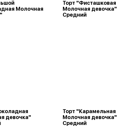
льшой
Торт "Фисташковая
адная Молочная
Молочная девочка"
"
Средний
околадная
Торт "Карамельная
я девочка"
Молочная девочка"
й
Средний