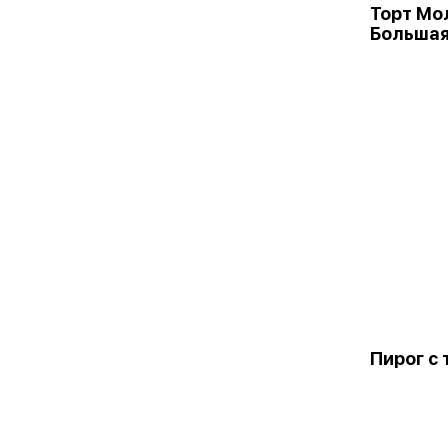
Торт Мо
Больша
Пирог с