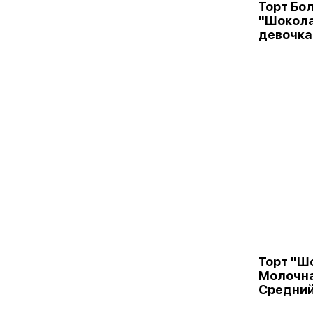
Торт Бо
"Шокол
девочка
Торт "Ш
Молочна
Средни