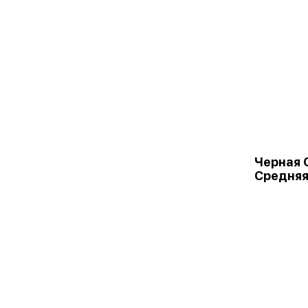
Черная 
Средня