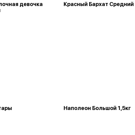
лочная девочка
Красный Бархат Средний
я
 тары
Наполеон Большой 1,5кг