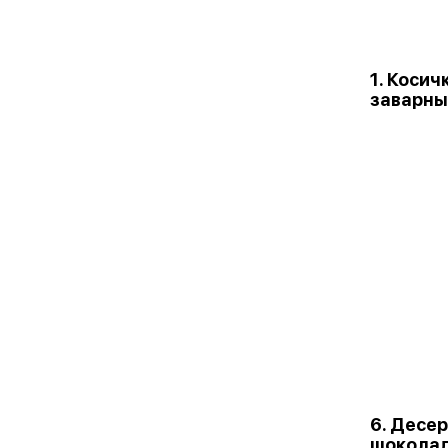
1. Косич
заварны
6. Десер
шокола