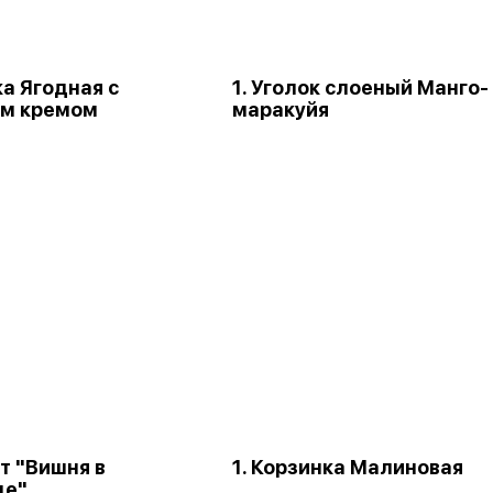
ка Ягодная с
1. Уголок слоеный Манго-
м кремом
маракуйя
т "Вишня в
1. Корзинка Малиновая
де"