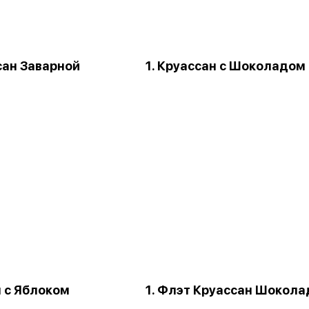
сан Заварной
1. Круассан с Шоколадом
ш с Яблоком
1. Флэт Круассан Шокола