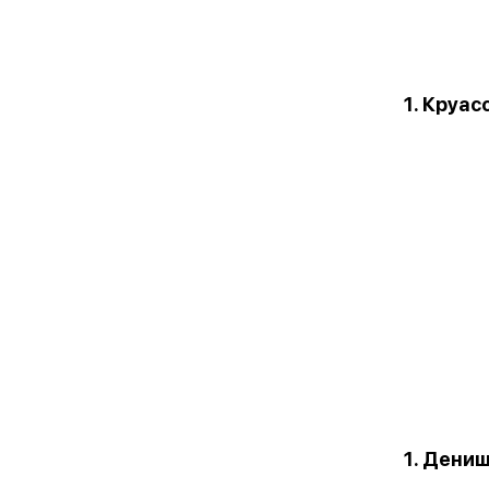
1. Круас
1. Дени