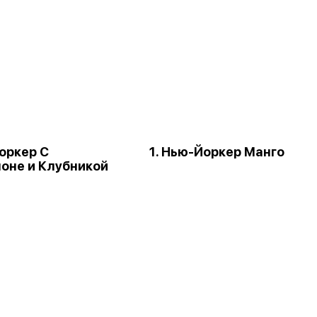
Йоркер С
1. Нью-Йоркер Манго
оне и Клубникой