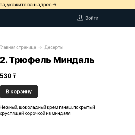
та, укажите ваш адрес →
Войти
Главная страница
Десерты
2. Трюфель Миндаль
530 ₸
В корзину
Нежный, шоколадный крем ганаш, покрытый
хрустящей корочкой из миндаля