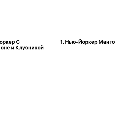
Йоркер С
1. Нью-Йоркер Манго
оне и Клубникой