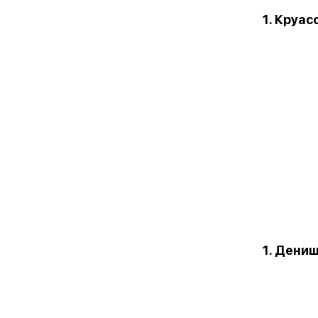
1. Круас
1. Дени