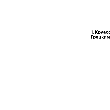
1. Круас
Грецким