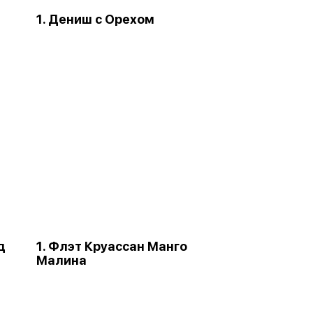
1. Дениш с Орехом
д
1. Флэт Круассан Манго
Малина