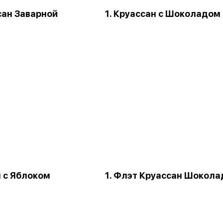
сан Заварной
1. Круассан с Шоколадом
ш с Яблоком
1. Флэт Круассан Шокола