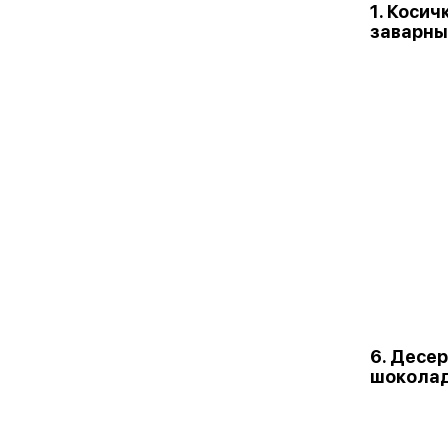
1. Косич
заварны
6. Десер
шокола