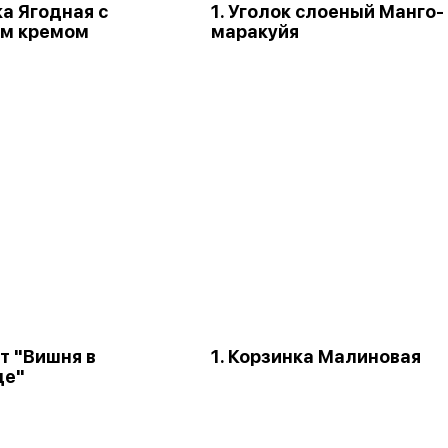
ка Ягодная с
1. Уголок слоеный Манго-
м кремом
маракуйя
т "Вишня в
1. Корзинка Малиновая
де"