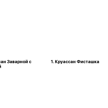
сан Заварной с
1. Круассан Фисташка
й