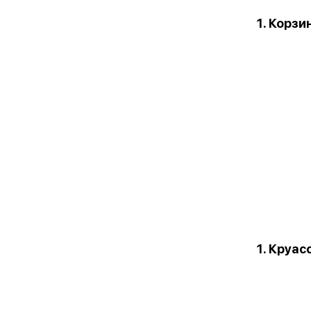
1. Корз
1. Круа