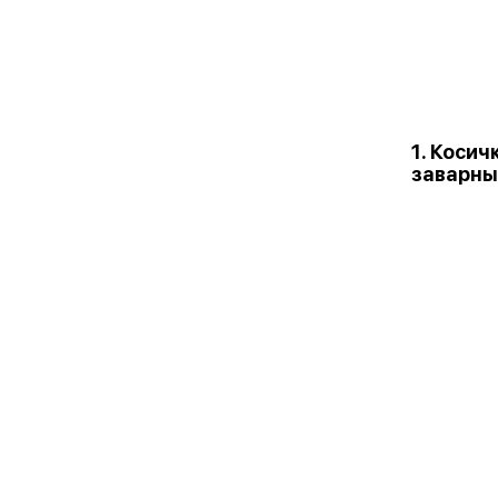
1. Косич
заварны