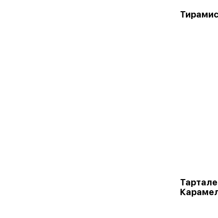
Тирамис
Тартале
Караме