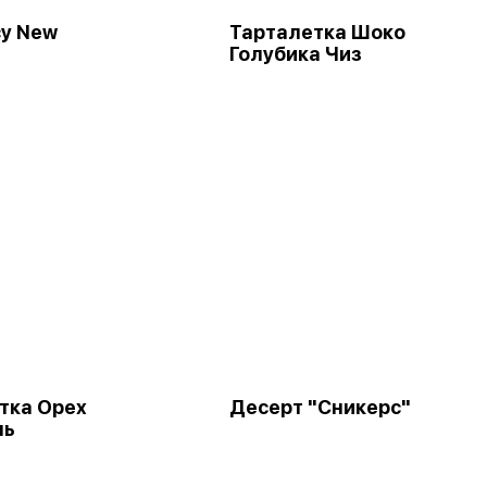
у New
Тарталетка Шоко
Голубика Чиз
тка Орех
Десерт "Сникерс"
ль