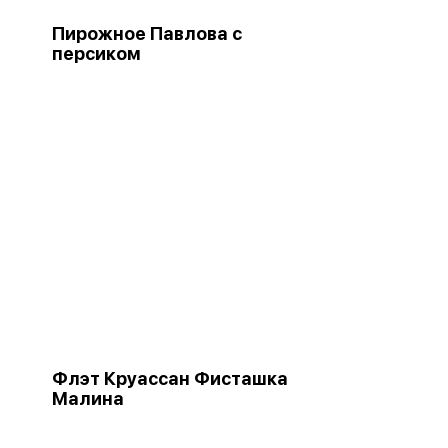
Пирожное Павлова с
персиком
"
Флэт Круассан Фисташка
Малина