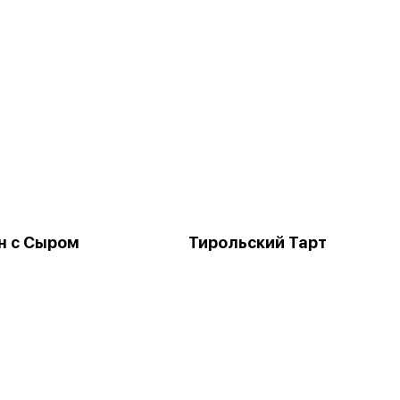
н с Сыром
Тирольский Тарт