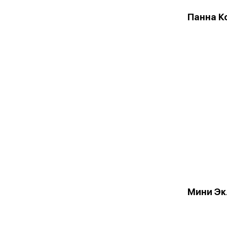
Панна К
Мини Эк