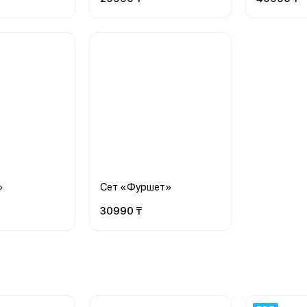
»
Сет «Фуршет»
30990 ₸