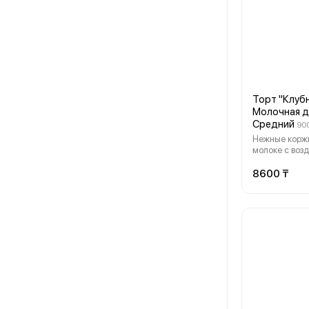
Торт "Клуб
Молочная д
Средний
900
Нежные корж
молоке с во
сливочным кр
клубничной п
8600 ₸
Нежная сладо
лёгкая кисли
идеальный ба