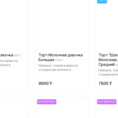
ТОП
Девочка
Торт Молочная девочка
Торт "Шок
800 г
Большая
Молочная 
1350 г
ие коржи на
Средний
локе в
8
Нежные, тонкие коржи на
 сливочным,
сгущенном молоке в
Нежные, тон
ремом,
сочетании со сливочным,
сгущенном м
м мороженое.
воздушным кремом,
сочетании с
ортом
напоминающим мороженое.
шоколадным
9500 ₸
7500 ₸
стоять.
Перед этим тортом
напоминающ
невозможно устоять.
Срок годнос
со дня прои
кондитерско
НОВИНКА
НОВИНКА
может отлич
гр