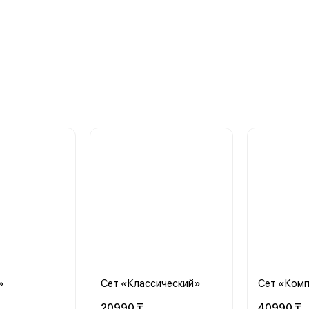
»
Сет «Классический»
Сет «Ком
20990 ₸
40990 ₸