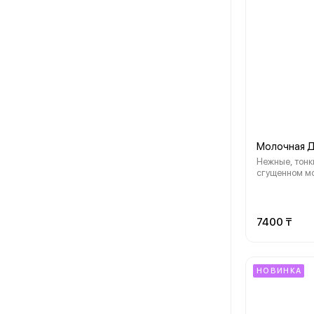
Молочная 
Нежные, тонк
сгущенном мо
сочетании со
воздушным к
напоминающи
Перед этим т
7400 ₸
невозможно у
НОВИНКА