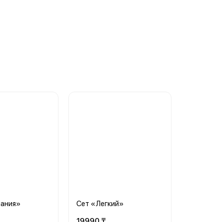
пания»
Сет «Легкий»
19990 ₸