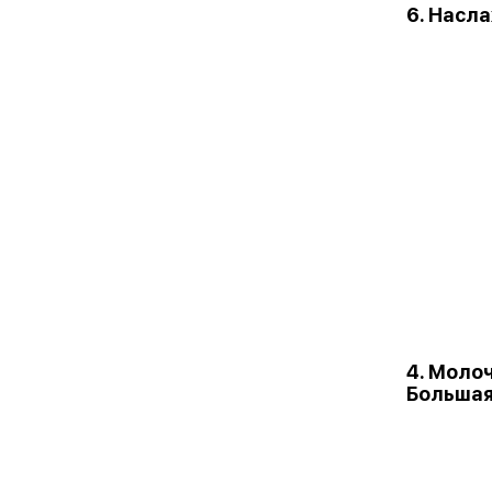
6. Насл
4. Моло
Больша