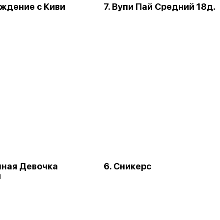
аждение с Киви
7. Вупи Пай Средний 18д.
чная Девочка
6. Сникерс
я