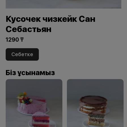
Кусочек чизкейк Сан
Себастьян
1290 ₸
Себетке
Біз ұсынамыз