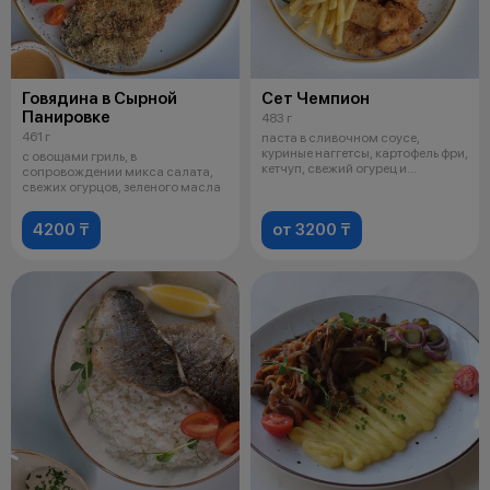
Говядина в Сырной
Сет Чемпион
Панировке
483 г
461 г
паста в сливочном соусе,
куриные наггетсы, картофель фри,
с овощами гриль, в
кетчуп, свежий огурец и
сопровождении микса салата,
помидоры
свежих огурцов, зеленого масла
4200 ₸
от 3200 ₸