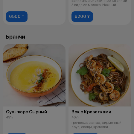
ванильный бисквит пропитанный
3 видами молока. Нежный
сливочный крем
6500 ₸
6200 ₸
Бранчи
Суп-пюре Сырный
Вок с Креветками
491 г
467 г
гречневая лапша, фирменный
соус, овощи, креветки