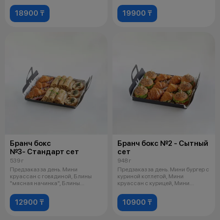
Тарталетка с ри
креветками, шпи
18900 ₸
19900 ₸
Бранч бокс
Бранч бокс №2 - Сытный
№3- Стандарт сет
сет
539 г
948 г
Предзаказ за день. Мини
Предзаказ за день. Мини бургер с
круассан с говядиной, Блины
куриной котлетой, Мини
"мясная начинка", Блины
круассан с курицей, Мини
"творожная нач
круассан
12900 ₸
10900 ₸