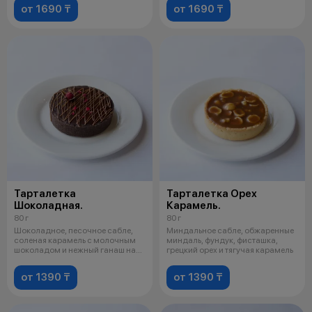
от 1690 ₸
от 1690 ₸
Тарталетка
Тарталетка Орех
Шоколадная.
Карамель.
80 г
80 г
Шоколадное, песочное сабле,
Миндальное сабле, обжаренные
соленая карамель с молочным
миндаль, фундук, фисташка,
шоколадом и нежный ганаш на
грецкий орех и тягучая карамель
основе
от 1390 ₸
от 1390 ₸