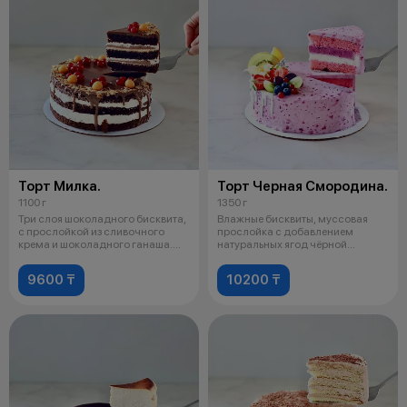
Торт Милка.
Торт Черная Смородина.
1100 г
1350 г
Три слоя шоколадного бисквита,
Влажные бисквиты, муссовая
с прослойкой из сливочного
прослойка с добавлением
крема и шоколадного ганаша.
натуральных ягод чёрной
Срок
смородины, сырн
9600 ₸
10200 ₸