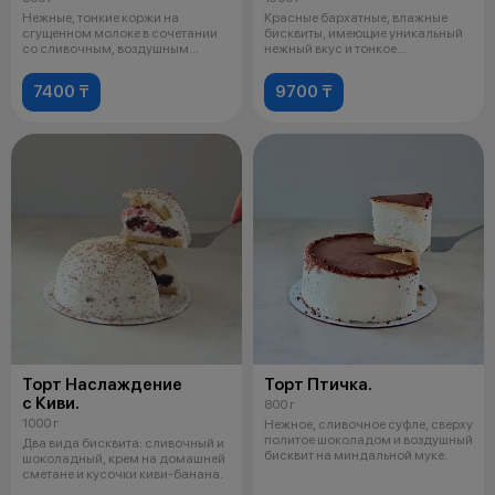
Нежные, тонкие коржи на
Красные бархатные, влажные
сгущенном молоке в сочетании
бисквиты, имеющие уникальный
со сливочным, воздушным
нежный вкус и тонкое
кремом, напом
послевкусие ш
7400 ₸
9700 ₸
Торт Наслаждение
Торт Птичка.
с Киви.
800 г
1000 г
Нежное, сливочное суфле, сверху
политое шоколадом и воздушный
Два вида бисквита: сливочный и
бисквит на миндальной муке.
шоколадный, крем на домашней
сметане и кусочки киви-банана.