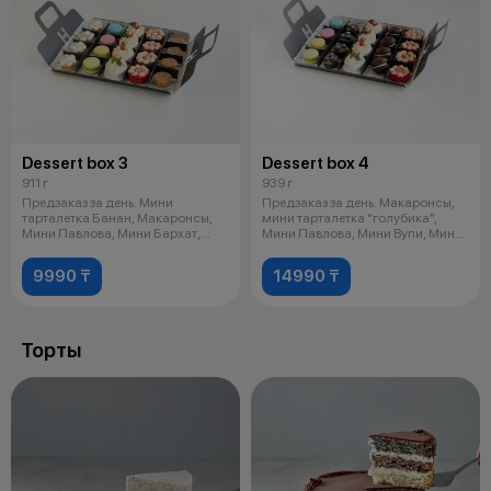
Dessert box 3
Dessert box 4
911 г
939 г
Предзаказ за день. Мини
Предзаказ за день. Макаронсы,
тарталетка Банан, Макаронсы,
мини тарталетка "голубика",
Мини Павлова, Мини Бархат,
Мини Павлова, Мини Вупи, Мини
Мини тарта
Ба
9990 ₸
14990 ₸
Торты