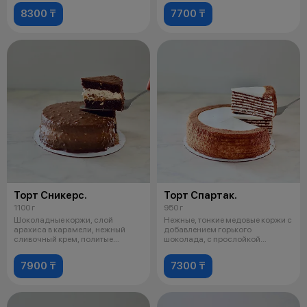
8300 ₸
7700 ₸
Торт Сникерс.
Торт Спартак.
1100 г
950 г
Шоколадные коржи, слой
Нежные, тонкие медовые коржи с
арахиса в карамели, нежный
добавлением горького
сливочный крем, политые
шоколада, с прослойкой
шоколадной глазу
сметанного крем
7900 ₸
7300 ₸