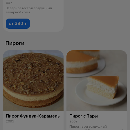
60 г
Заварное тесто и воздушный
заварной крем
от 390 ₸
Пироги
Пирог Фундук-Карамель
Пирог с Тары
2095 г
950 г
Пирог тары воздушный