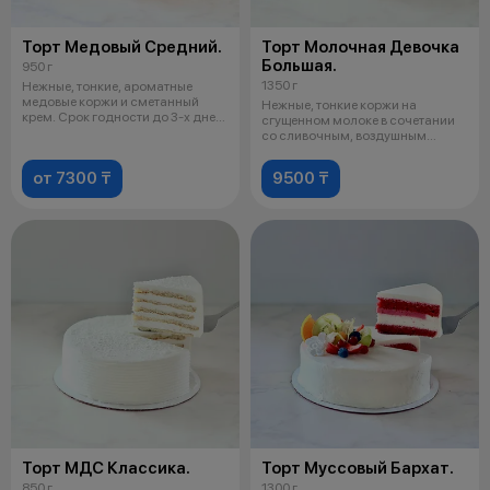
Торт Медовый Средний.
Торт Молочная Девочка
Большая.
950 г
1350 г
Нежные, тонкие, ароматные
медовые коржи и сметанный
Нежные, тонкие коржи на
крем. Срок годности до 3-х дней
сгущенном молоке в сочетании
со дн
со сливочным, воздушным
кремом, напом
от 7300 ₸
9500 ₸
Торт МДС Классика.
Торт Муссовый Бархат.
850 г
1300 г