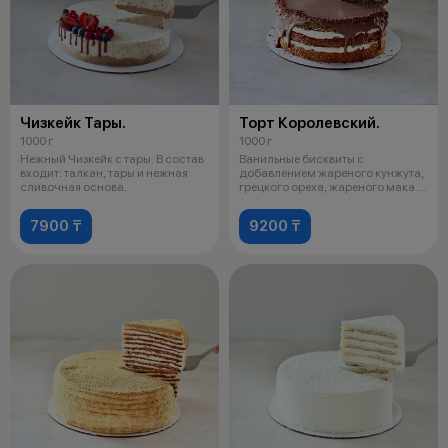
Чизкейк Тары.
Торт Королевский.
1000 г
1000 г
Нежный Чизкейк с тары. В состав
Ванильные бисквиты с
входит: талкан, тары и нежная
добавлением жареного кунжута,
сливочная основа.
грецкого ореха, жареного мака.
Крем на
7900 ₸
9200 ₸