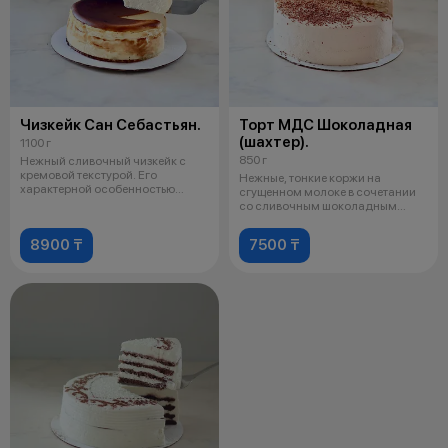
Чизкейк Сан Себастьян.
Торт МДС Шоколадная
(шахтер).
1100 г
850 г
Нежный сливочный чизкейк с
кремовой текстурой. Его
Нежные, тонкие коржи на
характерной особенностью
сгущенном молоке в сочетании
является обожж
со сливочным шоколадным
кремом, напом
8900 ₸
7500 ₸