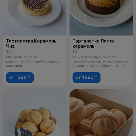
Тарталетка Карамель
Тарталетка Латте
Чиз.
карамель.
80 г
80 г
Миндальное сабле,
Тонкое шоколадное сабле,
классический чизкейк и сверху
нежный крем латте, карамельно-
карамель
вафельная прослойка и лёгкий,
карам
от 1390 ₸
от 1990 ₸