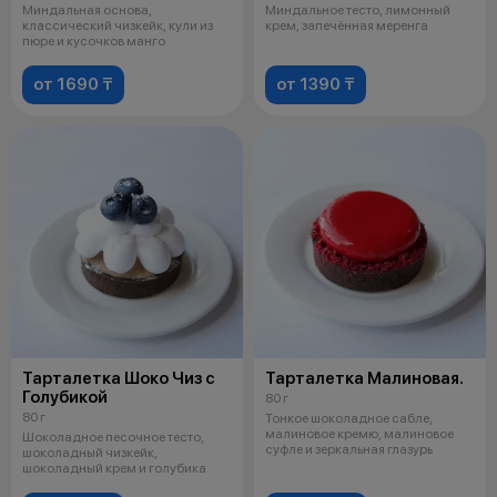
Миндальная основа,
Миндальное тесто, лимонный
классический чизкейк, кули из
крем, запечённая меренга
пюре и кусочков манго
от 1690 ₸
от 1390 ₸
Тарталетка Шоко Чиз с
Тарталетка Малиновая.
Голубикой
80 г
80 г
Тонкое шоколадное сабле,
малиновое кремю, малиновое
Шоколадное песочное тесто,
суфле и зеркальная глазурь
шоколадный чизкейк,
шоколадный крем и голубика