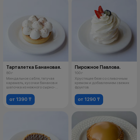
Тарталетка Банановая.
Пирожное Павлова.
80 г
100 г
Миндальное сабле, тягучая
Хрустящее безе со сливочным
карамель, кусочки бананов и
кремом и добавлением свежих
шапочка из нежного сырно-
фруктов
сливочного
от 1390 ₸
от 1290 ₸