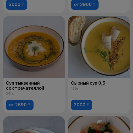
3000 ₸
от 3900 ₸
Суп тыквенный
Сырный суп 0,5
со страчателлой
129 г
341 г
от 2690 ₸
3000 ₸