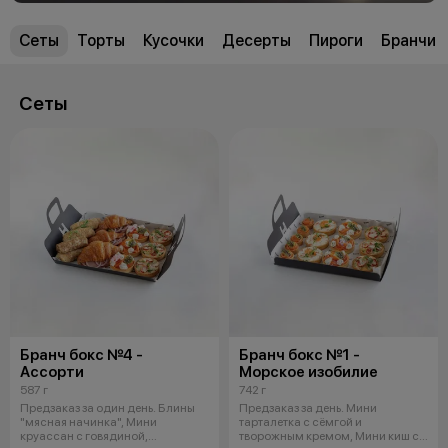
Сеты
Торты
Кусочки
Десерты
Пироги
Бранчи
Сеты
Бранч бокс №4 -
Бранч бокс №1 -
Ассорти
Морское изобилие
587 г
742 г
Предзаказ за один день. Блины
Предзаказ за день. Мини
"мясная начинка", Мини
тарталетка с сёмгой и
круассан с говядиной,
творожным кремом, Мини киш с