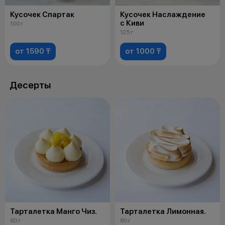
Кусочек Спартак
Кусочек Наслаждение
с Киви
100 г
125 г
от 1590 ₸
от 1000 ₸
Десерты
Тарталетка Манго Чиз.
Тарталетка Лимонная.
80 г
80 г