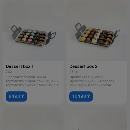
Dessert box 1
Dessert box 2
702 г
684 г
Предзаказ за день. Мини
Предзаказ. Шу, Мини
тарталетка "Карамель чиз", Мини
муравейник, Мини Павлова,
тарталетка "Банан", Макаронсы,
Мини Вупи, Классические
Мин
орешки.
9490 ₸
10490 ₸