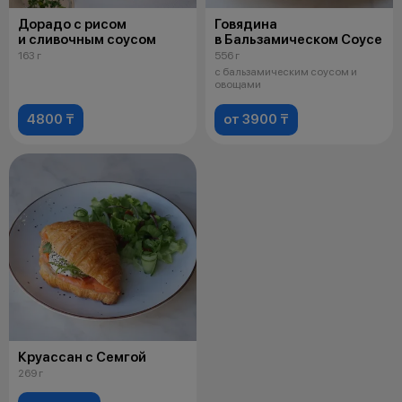
Дорадо с рисом
Говядина
и сливочным соусом
в Бальзамическом Соусе
163 г
556 г
с бальзамическим соусом и
овощами
4800 ₸
от 3900 ₸
Круассан с Семгой
269 г