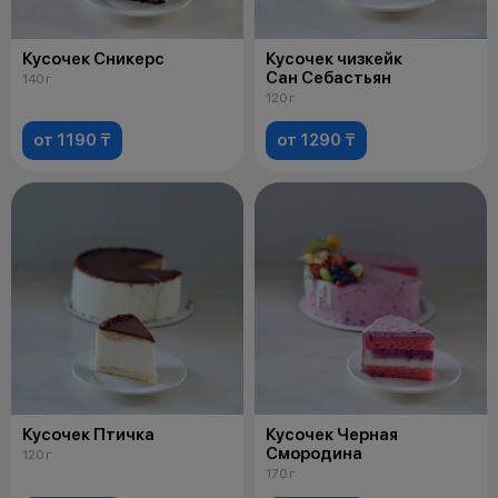
Кусочек Сникерс
Кусочек чизкейк
Сан Себастьян
140 г
120 г
от 1190 ₸
от 1290 ₸
Кусочек Птичка
Кусочек Черная
Смородина
120 г
170 г