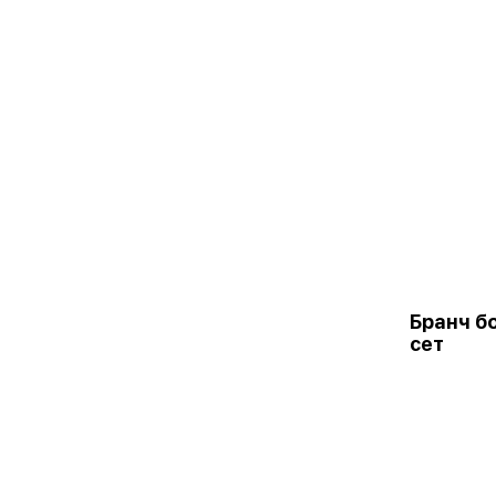
Бранч б
сет