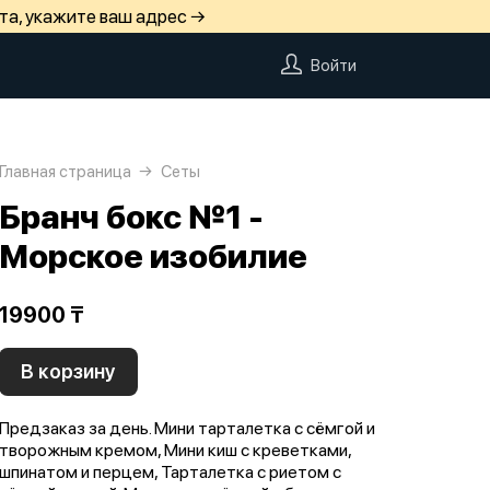
та, укажите ваш адрес →
Войти
Главная страница
Сеты
Бранч бокс №1 -
Морское изобилие
19900 ₸
В корзину
Предзаказ за день. Мини тарталетка с сёмгой и
творожным кремом, Мини киш с креветками,
шпинатом и перцем, Тарталетка с риетом с