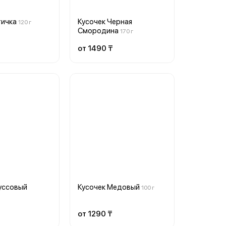
тичка
Кусочек Черная
120 г
Смородина
170 г
от 1490 ₸
уссовый
Кусочек Медовый
100 г
от 1290 ₸