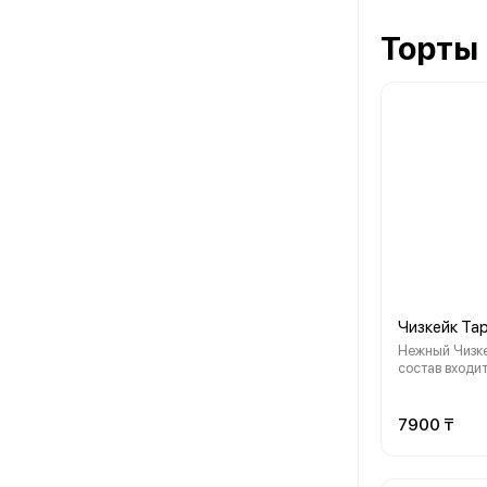
Торты
Чизкейк Тар
Нежный Чизке
состав входит
нежная сливо
7900 ₸