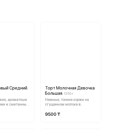
вый Средний.
Торт Молочная Девочка
Большая.
1350 г
кие, ароматные
Нежные, тонкие коржи на
ржи и сметанный
сгущенном молоке в
годности до 3-х
сочетании со сливочным,
 производства.
воздушным кремом,
9500 ₸
рского изделия
напоминающим мороженое.
аться на +\- 50
Перед этим тортом
невозможно устоять. Срок