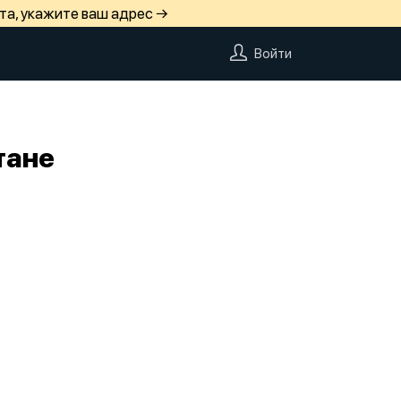
та, укажите ваш адрес →
Войти
тане