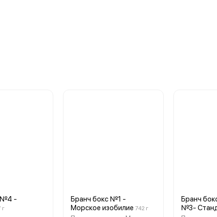
 №4 -
Бранч бокс №1 -
Бранч бок
Морское изобилие
№3- Станд
 г
742 г