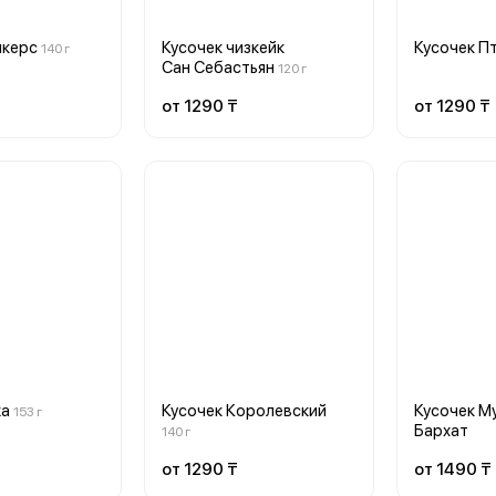
икерс
Кусочек чизкейк
Кусочек П
140 г
Сан Себастьян
120 г
от 1290 ₸
от 1290 ₸
ka
Кусочек Королевский
Кусочек М
153 г
Бархат
140 г
от 1290 ₸
от 1490 ₸